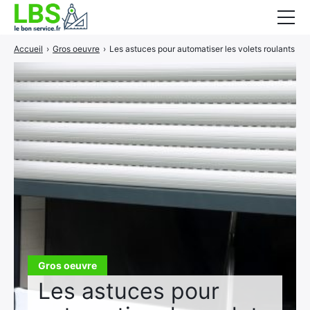
Accueil
›
Gros oeuvre
›
Les astuces pour automatiser les volets roulants
Gros oeuvre
Second oeuvre
Aménagement intérieur
Piscine et jardin
Services associés
Gros oeuvre
Les astuces pour