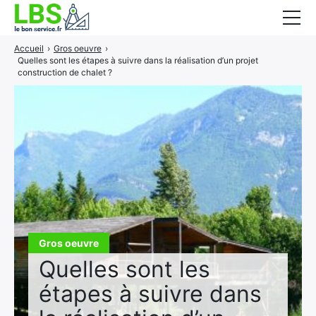
Accueil
›
Gros oeuvre
›
Gros oeuvre
Quelles sont les étapes à suivre dans la réalisation d’un projet
construction de chalet ?
Second oeuvre
Aménagement intérieur
Piscine et jardin
Services associés
Gros oeuvre
Quelles sont les
étapes à suivre dans