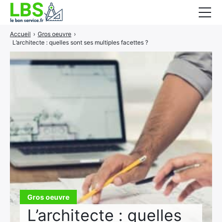
Accueil
›
Gros oeuvre
›
Gros oeuvre
L’architecte : quelles sont ses multiples facettes ?
Second oeuvre
Aménagement intérieur
Piscine et jardin
Services associés
Gros oeuvre
L’architecte : quelles