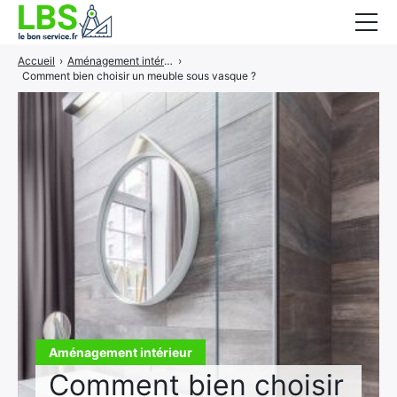
Accueil
›
Aménagement intérieur
›
Gros oeuvre
Comment bien choisir un meuble sous vasque ?
Second oeuvre
Aménagement intérieur
Piscine et jardin
Services associés
Aménagement intérieur
Comment bien choisir