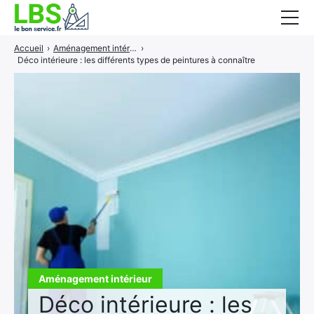
Accueil
›
Aménagement intérieur
›
Gros oeuvre
Déco intérieure : les différents types de peintures à connaître
Second oeuvre
Aménagement intérieur
Piscine et jardin
Services associés
Aménagement intérieur
Déco intérieure : les