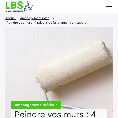
Accueil
›
Aménagement intérieur
›
Gros oeuvre
Peindre vos murs : 4 raisons de faire appel à un expert
Second oeuvre
Aménagement intérieur
Piscine et jardin
Services associés
Aménagement intérieur
Peindre vos murs : 4