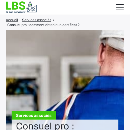
Accueil
›
Services associés
›
Gros oeuvre
Consuel pro : comment obtenir un certificat ?
Second oeuvre
Aménagement intérieur
Piscine et jardin
Services associés
Services associés
Consuel pro :