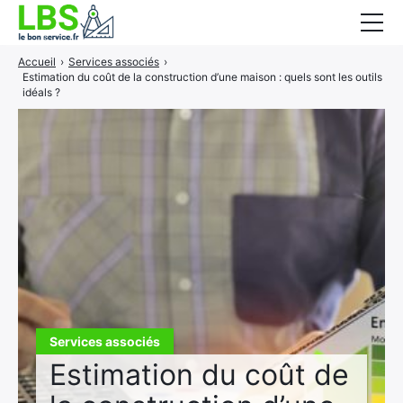
Accueil
›
Services associés
›
Gros oeuvre
Estimation du coût de la construction d’une maison : quels sont les outils
idéals ?
Second oeuvre
Aménagement intérieur
Piscine et jardin
Services associés
Services associés
Estimation du coût de