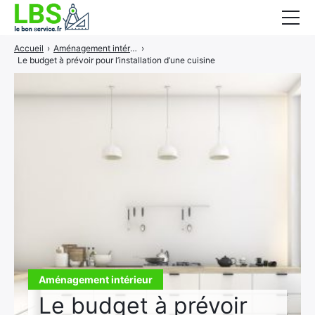
Accueil
›
Aménagement intérieur
›
Gros oeuvre
Le budget à prévoir pour l’installation d’une cuisine
Second oeuvre
Aménagement intérieur
Piscine et jardin
Services associés
Aménagement intérieur
Le budget à prévoir