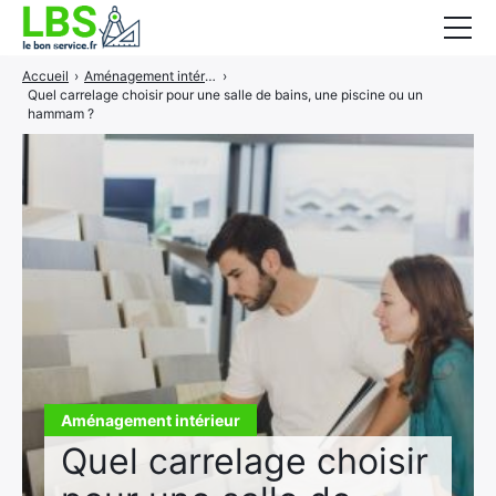
Accueil
›
Aménagement intérieur
›
Gros oeuvre
Quel carrelage choisir pour une salle de bains, une piscine ou un
hammam ?
Second oeuvre
Aménagement intérieur
Piscine et jardin
Services associés
Aménagement intérieur
Quel carrelage choisir