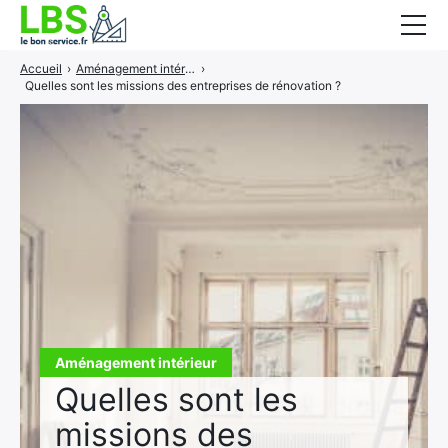
Accueil
›
Aménagement intérieur
›
Gros oeuvre
Quelles sont les missions des entreprises de rénovation ?
Second oeuvre
Aménagement intérieur
Piscine et jardin
Services associés
Aménagement intérieur
Quelles sont les
missions des