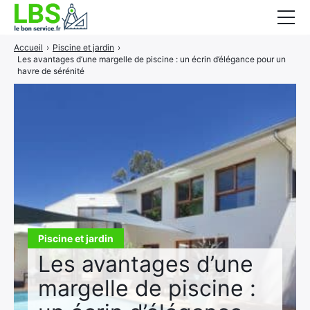
Accueil
›
Piscine et jardin
›
Gros oeuvre
Les avantages d’une margelle de piscine : un écrin d’élégance pour un
havre de sérénité
Second oeuvre
Aménagement intérieur
Piscine et jardin
Services associés
Piscine et jardin
Les avantages d’une
margelle de piscine :