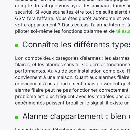
compte du fait que vous ayez des animaux domestiqu
sécurité. Si vous souhaitez être tout de suite alert
GSM fera l’affaire. Vous êtes plutôt autonome et vous
votre appartement ? Dans ce cas, l’alarme Internet 
piloter soi-même les fonctions d’alarme et de
télésu
Connaître les différents typ
L’on compte deux catégories d’alarmes : les alarme
filaires, et les alarmes sans fil. Ce dernier fonctionn
performantes. Au vu de son installation complexe, l’i
conviennent à une maison. Quant aux alarmes filaires, 
conviennent à un appartement, mais possèdent quelqu
alarme filaire peut ne pas fonctionner correctement
problème est plus fréquent avec les modèles bas d
expérimentés puissent brouiller le signal, il existe 
Alarme d’appartement : bien 
Le choix de vos détecteurs vient après celui de vot