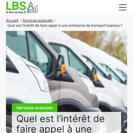
Accueil
›
Services associés
›
Gros oeuvre
Quel est l’intérêt de faire appel à une entreprise de transport express ?
Second oeuvre
Aménagement intérieur
Piscine et jardin
Services associés
Services associés
Quel est l’intérêt de
faire appel à une