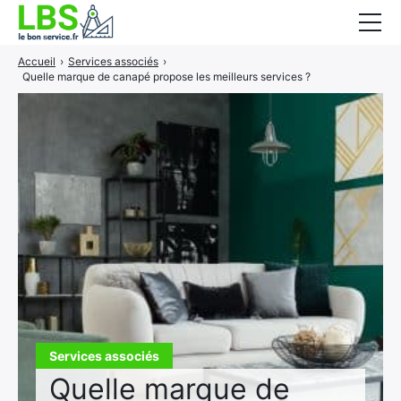
Accueil
›
Services associés
›
Gros oeuvre
Quelle marque de canapé propose les meilleurs services ?
Second oeuvre
Aménagement intérieur
Piscine et jardin
Services associés
Services associés
Quelle marque de