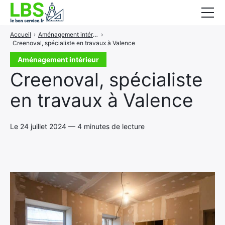
Accueil
›
Aménagement intérieur
›
Gros oeuvre
Creenoval, spécialiste en travaux à Valence
Second oeuvre
Aménagement intérieur
Creenoval, spécialiste
Aménagement intérieur
en travaux à Valence
Piscine et jardin
Services associés
Le 24 juillet 2024 — 4 minutes de lecture