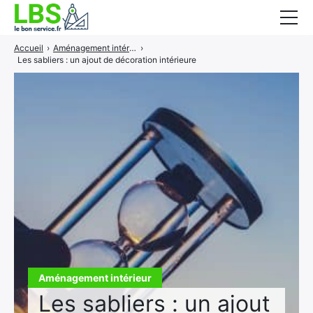
Accueil
›
Aménagement intérieur
›
Gros oeuvre
Les sabliers : un ajout de décoration intérieure
Second oeuvre
Aménagement intérieur
Piscine et jardin
Services associés
Aménagement intérieur
Les sabliers : un ajout