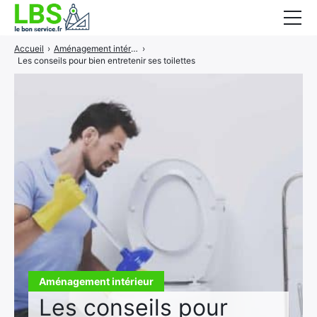
Accueil
›
Aménagement intérieur
›
Gros oeuvre
Les conseils pour bien entretenir ses toilettes
Second oeuvre
Aménagement intérieur
Piscine et jardin
Services associés
Aménagement intérieur
Les conseils pour