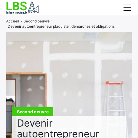
Accueil
›
Second oeuvre
›
Gros oeuvre
Devenir autoentrepreneur plaquiste : démarches et obligations
Second oeuvre
Aménagement intérieur
Piscine et jardin
Services associés
Second oeuvre
Devenir
autoentrepreneur