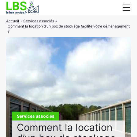
Accueil
›
Services associés
›
Gros oeuvre
Comment la location d’un box de stockage facilite votre déménagement
?
Second oeuvre
Aménagement intérieur
Piscine et jardin
Services associés
Services associés
Comment la location