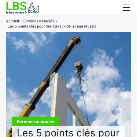
Accueil
›
Services associés
›
Gros oeuvre
Les 5 points clés pour des travaux de levage réussis
Second oeuvre
Aménagement intérieur
Piscine et jardin
Services associés
Services associés
Les 5 points clés pour