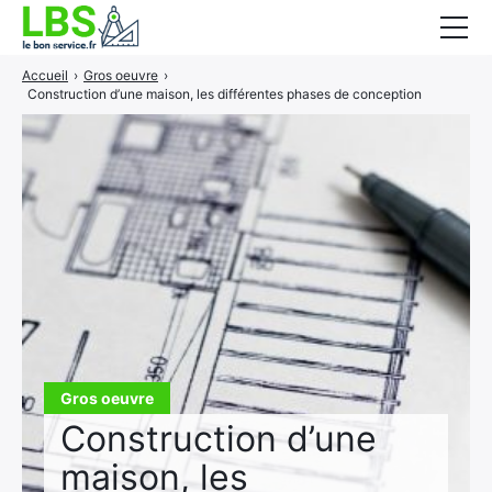
Accueil
›
Gros oeuvre
›
Gros oeuvre
Construction d’une maison, les différentes phases de conception
Second oeuvre
Aménagement intérieur
Piscine et jardin
Services associés
Gros oeuvre
Construction d’une
maison, les