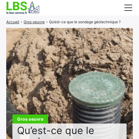
Accueil
›
Gros oeuvre
›
Qu’est-ce que le sondage géotechnique ?
Gros oeuvre
Second oeuvre
Aménagement intérieur
Piscine et jardin
Services associés
Gros oeuvre
Qu’est-ce que le