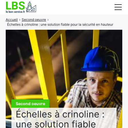
Accueil
›
Second oeuvre
›
Gros oeuvre
Échelles à crinoline : une solution fiable pour la sécurité en hauteur
Second oeuvre
Aménagement intérieur
Piscine et jardin
Services associés
Second oeuvre
Échelles à crinoline :
une solution fiable