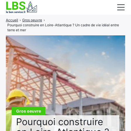
Accueil
›
Gros oeuvre
›
Gros oeuvre
Pourquoi construire en Loire-Atlantique ? Un cadre de vie idéal entre
terre et mer
Second oeuvre
Aménagement intérieur
Piscine et jardin
Services associés
Gros oeuvre
Pourquoi construire