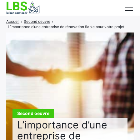
Accueil
›
Second oeuvre
›
Gros oeuvre
L’importance d’une entreprise de rénovation fiable pour votre projet
Second oeuvre
Aménagement intérieur
Piscine et jardin
Services associés
Second oeuvre
L’importance d’une
entreprise de