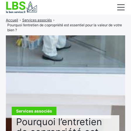
Accueil
›
Services associés
›
Gros oeuvre
Pourquoi l’entretien de copropriété est essentiel pour la valeur de votre
bien ?
Second oeuvre
Aménagement intérieur
Piscine et jardin
Services associés
Services associés
Pourquoi l’entretien