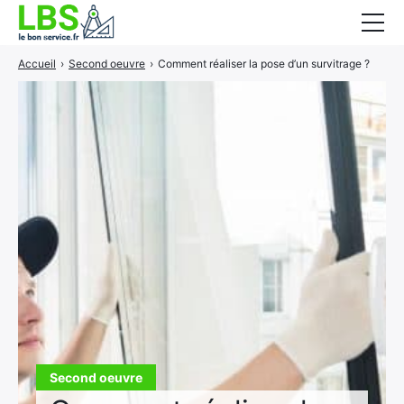
Accueil
›
Second oeuvre
›
Comment réaliser la pose d’un survitrage ?
Gros oeuvre
Second oeuvre
Aménagement intérieur
Piscine et jardin
Services associés
Second oeuvre